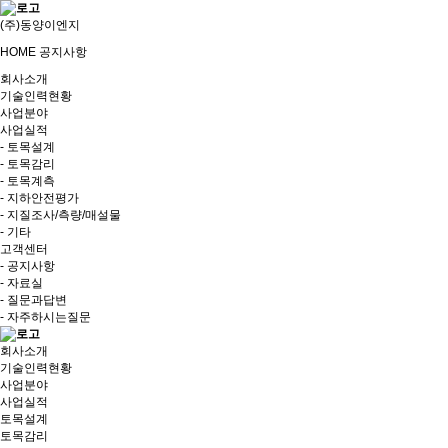
(주)동양이엔지
HOME
공지사항
회사소개
기술인력현황
사업분야
사업실적
- 토목설계
- 토목감리
- 토목계측
- 지하안전평가
- 지질조사/측량/매설물
- 기타
고객센터
- 공지사항
- 자료실
- 질문과답변
- 자주하시는질문
회사소개
기술인력현황
사업분야
사업실적
토목설계
토목감리