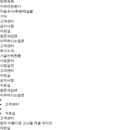
토목계측
지하안전평가
지질조사/측량/매설물
기타
고객센터
공지사항
자료실
질문과답변
자주하시는질문
고객센터
회사소개
기술인력현황
사업분야
사업실적
고객센터
자료실
공지사항
자료실
질문과답변
자주하시는질문
고객센터
자료실
고객센터
땅의 아름다운 소산을 먹을 것이요
자료실